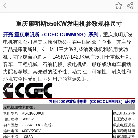
重庆康明斯650KW发电机参数规格尺寸
开亮-重庆康明斯（
C
CEC CUMMINS
）系列，
重庆康明斯发
电机有限公司是美国康明斯公司在中国的盒子企业，其主导
产品是康明斯N、K、M11三大系列柴油发动机和船用发动
机，功率覆盖范围为：145KW-1429KW,广泛用于重载开亮、
客车、工程机械、石油机械、发电机组、船舶或轨道车辆动
力配套领域。其先进的经济性、动力性、可靠性、耐久性和
环境安全性受到国内外用户的普遍欢迎。
常用
600KW
重庆康明斯（
CCEC CUMMINS
）系列柴
发电机组技术参数：
机组型号：KL-CK-600GF
稳态电压调整率
输出功率：600Kw
电压波动率（%）
功率因数：COSΦ=0.8（滞后）
瞬态电压调整率
输出电压：400V/230V
电压稳定时间（
输出电流：1082A
稳态频率调整率