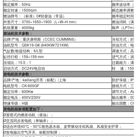
额定频率：50Hz
频率波动率（%）
额定转速：1500rpm
瞬态频率调整率
燃油牌号：（标准）0#轻柴油（常温）
频率稳定时间（
外形尺寸：3700×1650×1900（L×W×H mm）
燃油消耗（满载1
机组重量：4000kg
噪声（LP7m）
柴油机技术参数：
品牌/产地：重庆康明斯（CCEC CUMMINS）
冷却方式：封
油机型号：QSK19-G8 (640KW/721KW)
供油方式：电
气缸数/敢提结构：6/L型
调速方式：高
缸径行程：159×159 mm
进气方式：涡
压缩比：15.5：1
过载能力：满载
启动方式：DC24V电启动
转 速：1500r
发电机技术参数：
品牌/产地：kailiang开亮（标配）/上海
防护等级：IP2
电机型号：CK-600GF
接线方式：三相
额定功率：600Kw
调节方式：AV
额定电压：400V/230V
输出频率：50H
绝缘等级：H级
输出因数：COS
发电机组标准配置如下：
Ø直喷式内燃发动机（柴油）；
Ø交流同步发电机（单轴承）；
Ø适合环境40℃－50℃散热器水箱、皮带驱动冷却风扇、风扇安全护罩；
Ø发电输出空气开关、标配控制屏；