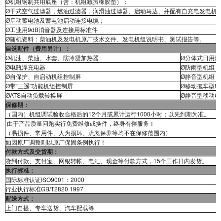
Ø机组钢制共用底座（含：机组减振橡胶垫）；
Ø干式空气过滤器，燃油过滤器，润滑油过滤器、启动马达、并配有自充电发电机
Ø启动蓄电池及蓄电池启动连接电缆；
Ø工业用9dB消音器及连接用标准件
Ø随机资料：柴油机及发电机原厂技术文件、发电机组说明书、测试报告等。
自选配件（费用另计）：
Ø机油、柴油、水套、防冷凝加热器
Ø分体式日用
Ø电瓶浮充电器
Ø防雨型机组（
Ø自保护、自启动机组控制屏
Ø静音型机组（
Ø带“三遥”功能机组控制屏
Ø移动拖车型
ØATS自动负载转换屏
Ø静音型移动
保修期：
（国内）机组调试验收合格后的12个月或累计运行1000小时；以先到期为准。
由于产品质量问题实行免费维修或换件，终身有偿服务！
（易损件、常用件、人为损坏、疏忽保养等均不在保修范围内）
如因原厂调整则以原厂保固条例执行！
付款方式及交货期：
货到付款、支付宝、网银转帐、电汇、现金等付款方式，15个工作日内发货。
执行标准：
国际标准认证ISO9001：2000
行业执行标准GB/T2820.1997
配送方式：
上门自提、专车送货、汽车配载等