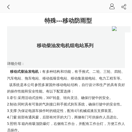
特殊---移动防雨型
移动柴油发电机组电站系列
详细介绍：
移动式柴油发电机：
有多种结构和功能，有手推式、二轮、三轮、四轮、
汽车电站、拖车电站、移动低噪音电站、移动集装箱电站、电力工程车等。
该系统是本公司参照多家国外移动电站结构，自行设计和生产的具有良好
的操作性能和安全性能。有以下配置选择：
1
.牵引:采用活动式挂钩，360°转盘、转向灵活、确保行驶中的安全。
2
.制动:同时具有可靠的气刹接口和手摇式刹车系统，确保行驶中的安全性。
3
.支撑:为保证电源车操作时的稳定性，配有4只机械或液压支撑装置。
4
.门窗:前部有通风窗，后部有对开的大门，两侧有门可供操作人员进出。
5
.照明:车箱内有吸顶防爆灯，右侧有工作台，并配有工作台灯，方便工作人
员操作。